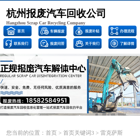
杭州报废汽车回收公司
Hangzhou Scrap Car Recycling Company
<
>
您当前的位置：
首页
>
首页关键词3
>
雷克萨斯